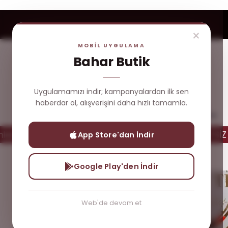
×
MOBİL UYGULAMA
Bahar Butik
Uygulamamızı indir; kampanyalardan ilk sen
haberdar ol, alışverişini daha hızlı tamamla.
Yeni
Çok
Üst
Dış
Gelenler
Satanlar
Giyim
Giyim
e ÜCRETSİZ Kargo
Tüm Ürünlerde ÜCRETSİZ Karg
App Store'dan İndir
Yeni Gelenler
Ayda Gömlek
Google Play'den İndir
Web'de devam et