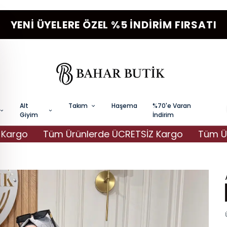
YENI ÜYELERE ÖZEL %5 İNDIRIM FIRSATI
Alt
Takım
Haşema
%70'e Varan
Giyim
İndirim
o
Tüm Ürünlerde ÜCRETSİZ Kargo
Tüm Ürünle