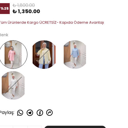
₺ 1,800.00
%
25
₺ 1,350.00
Tüm Ürünlerde Kargo ÜCRETSİZ- Kapıda Ödeme Avantajı
Renk
Paylaş
: