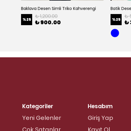
Baklava Desen Simli Triko Kahverengi
Batik Des
₺ 1,200.00
₺ 
%
25
%
25
₺ 900.00
₺ 
Kategoriler
Hesabım
Yeni Gelenler
Giriş Yap
Çok Satanlar
Kayıt Ol