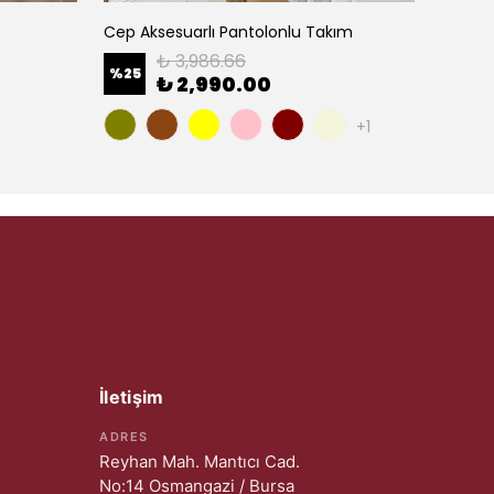
Cep Aksesuarlı Pantolonlu Takım
Fermua
₺ 3,986.66
%
25
%
25
₺ 2,990.00
+1
İletişim
ADRES
Reyhan Mah. Mantıcı Cad.
No:14 Osmangazi / Bursa