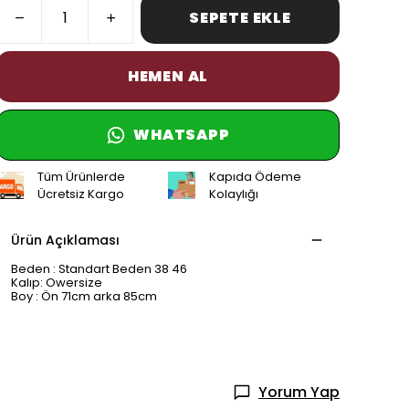
SEPETE EKLE
HEMEN AL
WHATSAPP
Tüm Ürünlerde
Kapıda Ödeme
Ücretsiz Kargo
Kolaylığı
Ürün Açıklaması
Beden : Standart Beden 38 46
Kalıp: Owersize
Boy : Ön 71cm arka 85cm
Yorum Yap