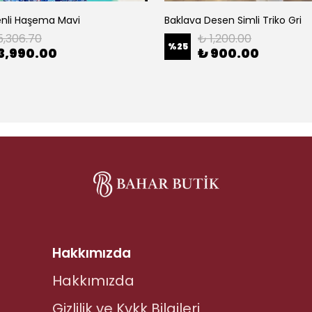
enli Haşema Mavi
Baklava Desen Simli Triko Gri
5,306.70
₺ 1,200.00
%
25
3,990.00
₺ 900.00
Hakkımızda
Hakkımızda
Gizlilik ve Kvkk Bilgileri