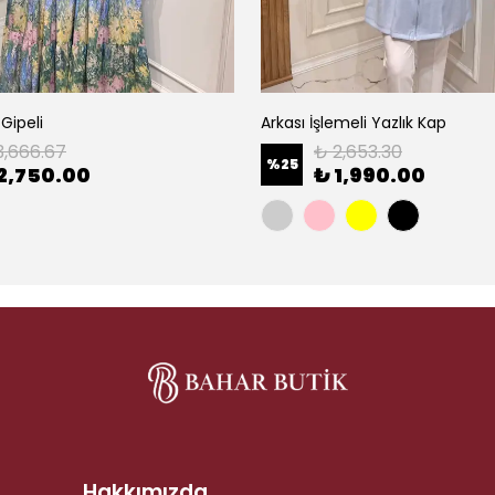
 Gipeli
Arkası İşlemeli Yazlık Kap
3,666.67
₺ 2,653.30
%
25
2,750.00
₺ 1,990.00
Hakkımızda