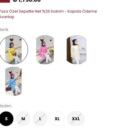
Yaza Özel Sepette Net %25 İndirim - Kapıda Ödeme
Avantajı
Renk
Beden
S
M
L
XL
XXL