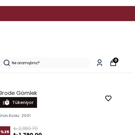
0
Brode Gömlek
Tükeniyor
Ürün Kodu
:
2001
₺ 2,380.70
%
25
₺ 1,790.00