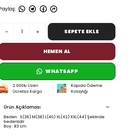
Paylaş
:
SEPETE EKLE
HEMEN AL
WHATSAPP
2.000₺ Üzeri
Kapıda Ödeme
Ücretsiz Kargo
Kolaylığı
Ürün Açıklaması
Beden : S(36) M(38) L(40) XL(42) XXL(44) Şeklinde
bedenlidir
Boy : 83 cm