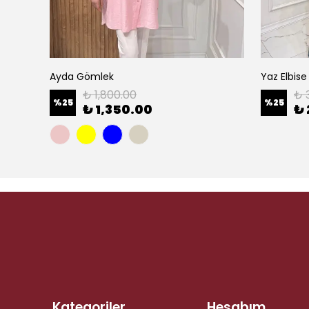
Ayda Gömlek
Yaz Elbise
₺ 1,800.00
₺ 
%
25
%
25
₺ 1,350.00
₺ 
Kategoriler
Hesabım