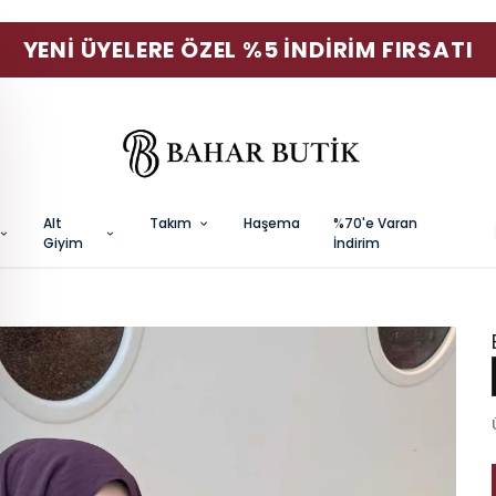
YENI ÜYELERE ÖZEL %5 İNDIRIM FIRSATI
Alt
Takım
Haşema
%70'e Varan
Giyim
İndirim