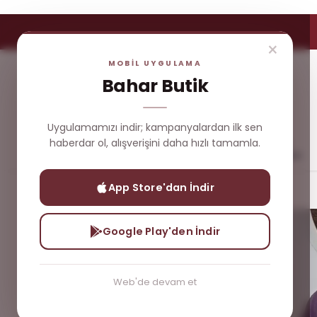
×
MOBİL UYGULAMA
Bahar Butik
Uygulamamızı indir; kampanyalardan ilk sen
haberdar ol, alışverişini daha hızlı tamamla.
Yeni
Çok
Üst
Dış
Gelenler
Satanlar
Giyim
Giyim
App Store'dan İndir
Yeni Gelenler
Brode Gömlek
Google Play'den İndir
Web'de devam et