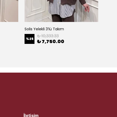
Solis Yelekli 3’lü Takım
Angora
₺ 10,333.33
%
25
%
25
₺ 7,750.00
İletişim