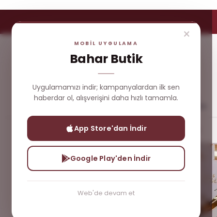
×
MOBİL UYGULAMA
Bahar Butik
Uygulamamızı indir; kampanyalardan ilk sen
haberdar ol, alışverişini daha hızlı tamamla.
Yeni
Çok
Üst
Dış
Gelenler
Satanlar
Giyim
Giyim
App Store'dan İndir
Yeni Gelenler
Çiçek Desenli Tensel Gömlek
Google Play'den İndir
Web'de devam et