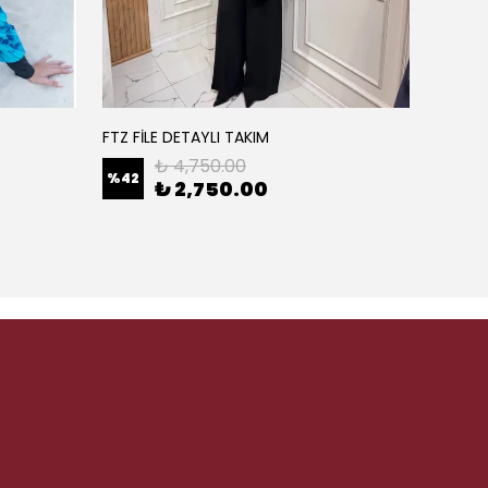
FTZ FİLE DETAYLI TAKIM
Solis Y
₺ 4,750.00
%
42
%
25
₺ 2,750.00