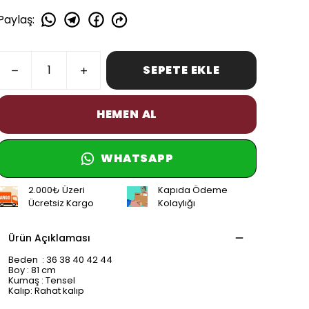
Paylaş
:
SEPETE EKLE
HEMEN AL
WHATSAPP
2.000₺ Üzeri
Kapıda Ödeme
Ücretsiz Kargo
Kolaylığı
Ürün Açıklaması
Beden : 36 38 40 42 44
Boy : 81 cm
Kumaş : Tensel
Kalıp: Rahat kalıp