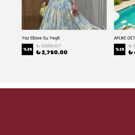
Yaz Elbise Su Yeşili
APLİKE DE
₺ 3,666.67
₺ 
%
25
%
25
₺ 2,750.00
₺ 