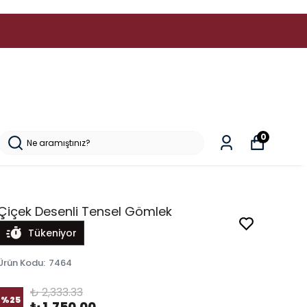
0
Çiçek Desenli Tensel Gömlek
Tükeniyor
Ürün Kodu
:
7464
₺ 2,333.33
%
25
₺ 1,750.00