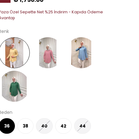
Yaza Özel Sepette Net %25 İndirim - Kapıda Ödeme
Avantajı
Renk
Beden
36
38
40
42
44