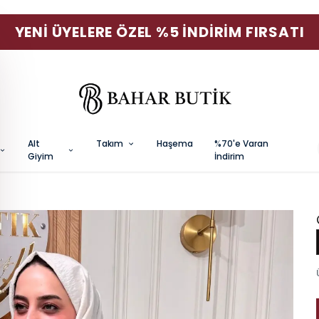
YENI ÜYELERE ÖZEL %5 İNDIRIM FIRSATI
Alt
Takım
Haşema
%70'e Varan
Giyim
İndirim