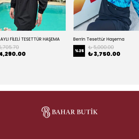
TAYLI FİLELİ TESETTÜR HAŞEMA
Berrin Tesettür Haşema
5,705.70
₺ 5,000.00
%
25
4,290.00
₺ 3,750.00