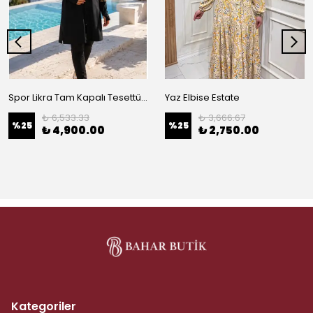
Spor Likra Tam Kapalı Tesettür Haşema
Yaz Elbise Estate
₺ 6,533.33
₺ 3,666.67
%
25
%
25
₺ 4,900.00
₺ 2,750.00
Kategoriler