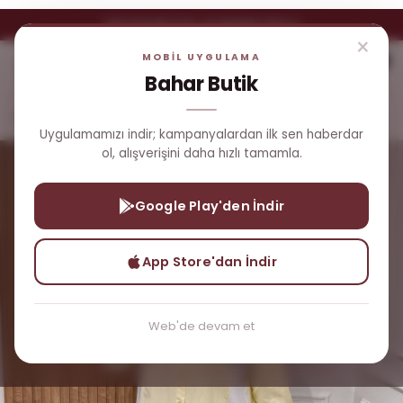
YENI ÜYELERE ÖZEL %5 İNDIRIM FIRSATI
×
MOBİL UYGULAMA
0
Bahar Butik
Yeni Gelenler
Aynaz Gömlek
Uygulamamızı indir; kampanyalardan ilk sen haberdar
ol, alışverişini daha hızlı tamamla.
Google Play'den İndir
App Store'dan İndir
Web'de devam et