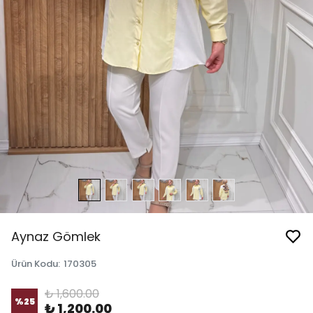
Aynaz Gömlek
Ürün Kodu
:
170305
₺ 1,600.00
%
25
₺ 1,200.00