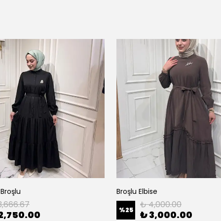
 Broşlu
Broşlu Elbise
3,666.67
₺ 4,000.00
%
25
2,750.00
₺ 3,000.00