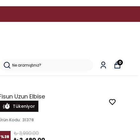
0
Fisun Uzun Elbise
Tükeniyor
Ürün Kodu
:
31378
₺ 3,990.00
%
38
₺ 2,490.00