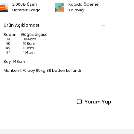
2.000₺ Üzeri
Kapıda Ödeme
Ücretsiz Kargo
Kolaylığı
Ürün Açıklaması
Beden Göğüs ölçüsü
38. 104cm
40 108cm
42. 110cm
44. 114cm
Boy: 148cm
Manken 1.70 boy 65kg 38 beden kullandı
Yorum Yap