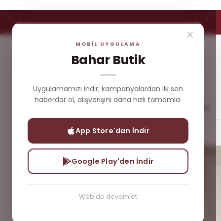
×
MOBİL UYGULAMA
Bahar Butik
Uygulamamızı indir; kampanyalardan ilk sen
haberdar ol, alışverişini daha hızlı tamamla.
Yeni
Çok
Üst
Dış
Gelenler
Satanlar
Giyim
Giyim
App Store'dan İndir
%70'e Varan İndirim
Fisun Uzun Elbise
Google Play'den İndir
Web'de devam et