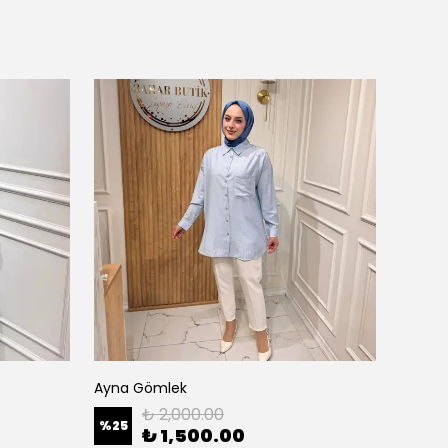
Ayna Gömlek
Baklav
₺ 2,000.00
%
25
%
25
₺ 1,500.00