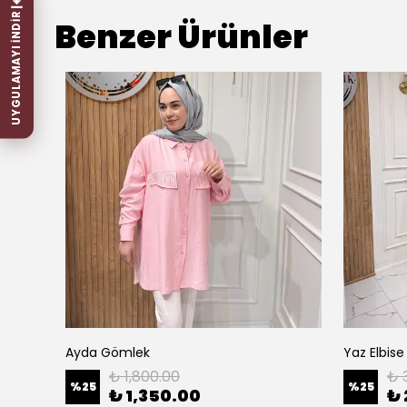
UYGULAMAYI İNDİR
Benzer Ürünler
Ayda Gömlek
Yaz Elbise
₺ 1,800.00
₺ 
%
25
%
25
₺ 1,350.00
₺ 