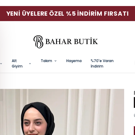
YENI ÜYELERE ÖZEL %5 İNDIRIM FIRSATI
Alt
Takım
Haşema
%70'e Varan
Giyim
İndirim