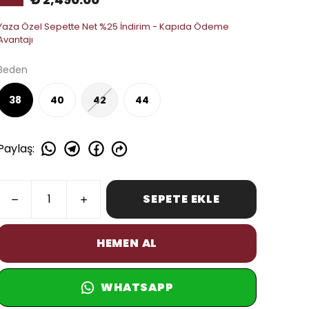
Yaza Özel Sepette Net %25 İndirim - Kapıda Ödeme
Avantajı
Beden
38
40
42
44
Paylaş
:
SEPETE EKLE
HEMEN AL
WHATSAPP