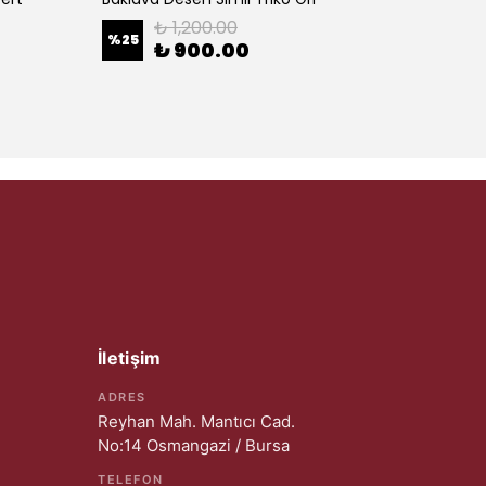
₺ 1,200.00
%
25
%
25
₺ 900.00
İletişim
ADRES
Reyhan Mah. Mantıcı Cad.
No:14 Osmangazi / Bursa
TELEFON