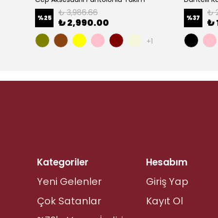
₺ 3,986.66
₺ 
%
25
%
37
₺ 2,990.00
₺ 
+1
Kategoriler
Hesabım
Yeni Gelenler
Giriş Yap
Çok Satanlar
Kayıt Ol