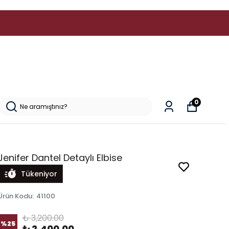
0
Jenifer Dantel Detaylı Elbise
Tükeniyor
Ürün Kodu
:
41100
₺ 3,200.00
%
25
₺ 2,400.00