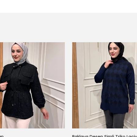
ap
Baklava Desen Simli Triko Laci