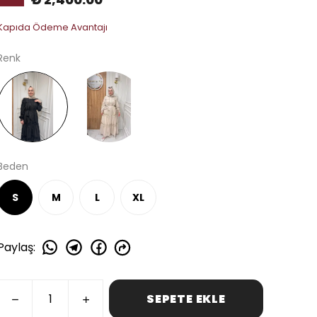
Kapıda Ödeme Avantajı
Renk
Beden
S
M
L
XL
Paylaş
:
SEPETE EKLE