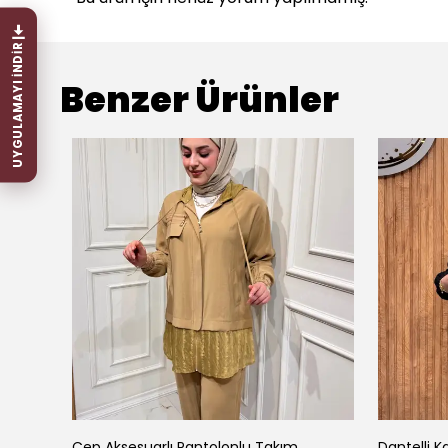
UYGULAMAYI İNDİR
Benzer Ürünler
Cep Aksesuarlı Pantolonlu Takım
Dantelli K