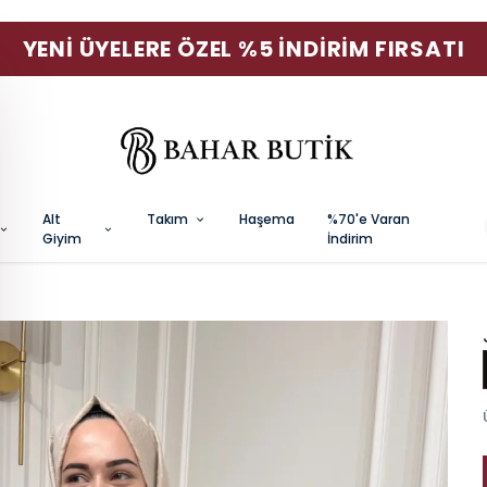
YENI ÜYELERE ÖZEL %5 İNDIRIM FIRSATI
Alt
Takım
Haşema
%70'e Varan
Giyim
İndirim