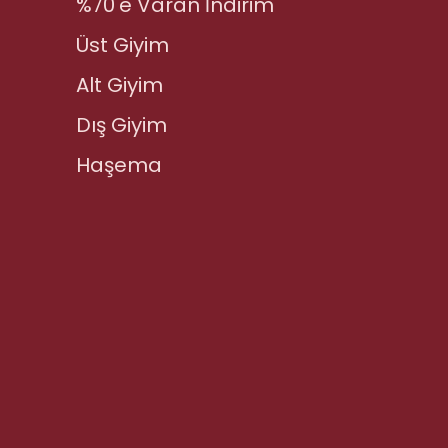
%70'e Varan İndirim
Üst Giyim
Alt Giyim
Dış Giyim
Haşema