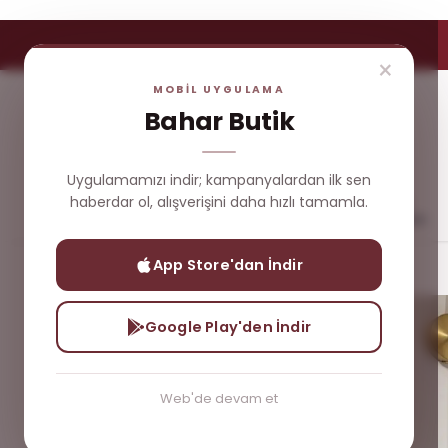
×
MOBİL UYGULAMA
Bahar Butik
Uygulamamızı indir; kampanyalardan ilk sen
haberdar ol, alışverişini daha hızlı tamamla.
Yeni
Çok
Üst
Dış
Gelenler
Satanlar
Giyim
Giyim
App Store'dan İndir
Yeni Gelenler
Jenifer Dantel Detaylı Elbise
Google Play'den İndir
Web'de devam et