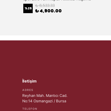
₺ 6,533.33
%
25
%
25
₺ 4,900.00
İletişim
ADRES
Reyhan Mah. Mantıcı Cad.
No:14 Osmangazi / Bursa
TELEFON