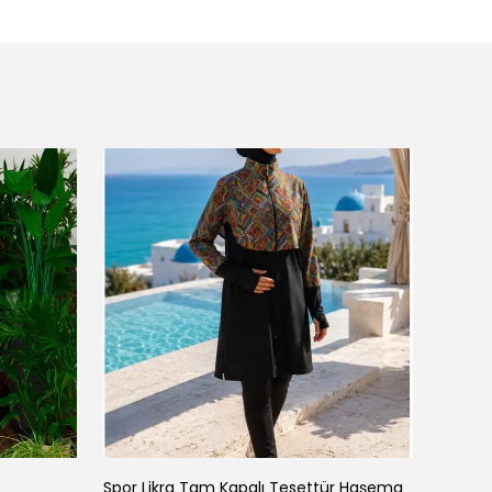
Spor Likra Tam Kapalı Tesettür Haşema
Aynaz