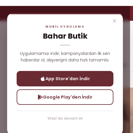
×
MOBİL UYGULAMA
Bahar Butik
Uygulamamızı indir; kampanyalardan ilk sen
haberdar ol, alışverişini daha hızlı tamamla.
Yeni
Çok
Üst
Dış
Gelenler
Satanlar
Giyim
Giyim
App Store'dan İndir
Alt Giyim
Katlı Etek
Google Play'den İndir
Web'de devam et