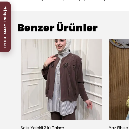
UYGULAMAYI İNDİR
Benzer Ürünler
Solis Yelekli 3’lü Takım
Yaz Elbise 