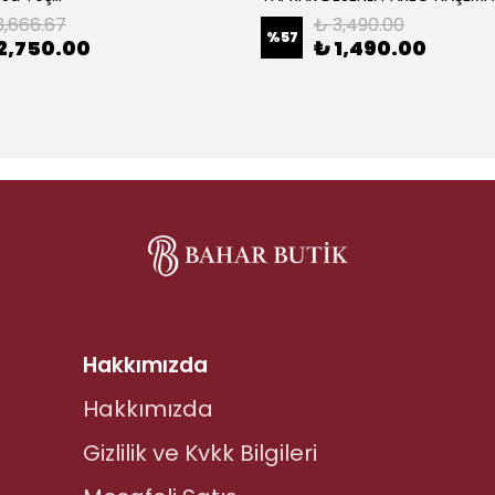
3,666.67
₺ 3,490.00
%
57
2,750.00
₺ 1,490.00
Hakkımızda
Hakkımızda
Gizlilik ve Kvkk Bilgileri