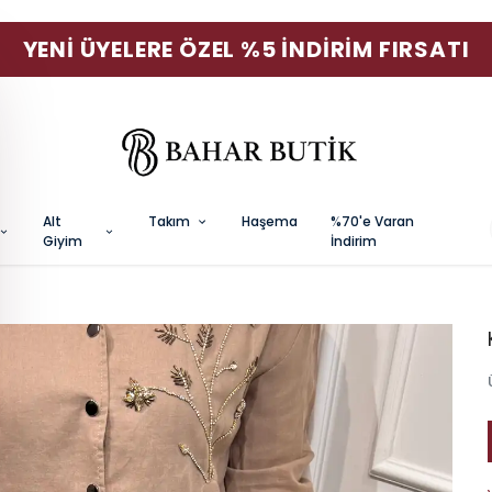
YENI ÜYELERE ÖZEL %5 İNDIRIM FIRSATI
Alt
Takım
Haşema
%70'e Varan
Giyim
İndirim