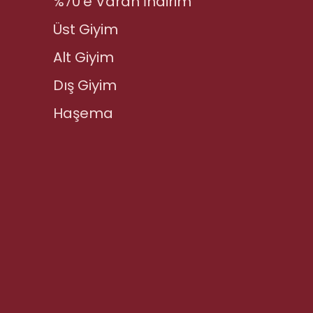
%70'e Varan İndirim
Üst Giyim
Alt Giyim
Dış Giyim
Haşema