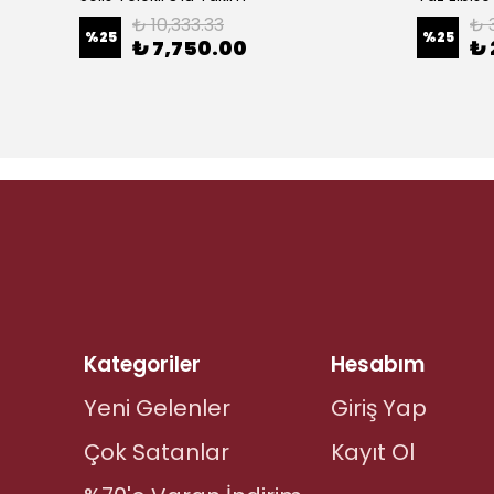
₺ 10,333.33
₺ 
%
25
%
25
₺ 7,750.00
₺ 
Kategoriler
Hesabım
Yeni Gelenler
Giriş Yap
Çok Satanlar
Kayıt Ol