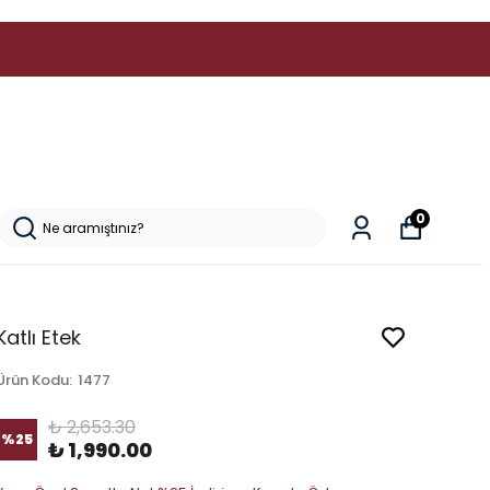
0
Katlı Etek
Ürün Kodu
:
1477
₺ 2,653.30
%
25
₺ 1,990.00