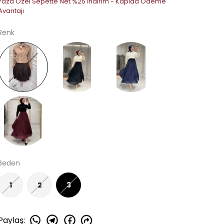
Yaza Özel Sepette Net %25 İndirim - Kapıda Ödeme
Avantajı
Renk
Beden
1
2
3
Paylaş
: