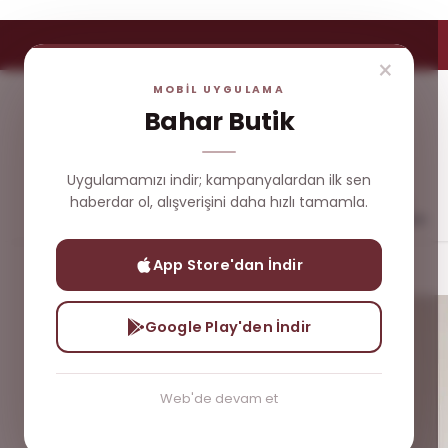
×
MOBİL UYGULAMA
Bahar Butik
Uygulamamızı indir; kampanyalardan ilk sen
haberdar ol, alışverişini daha hızlı tamamla.
Yeni
Çok
Üst
Dış
Gelenler
Satanlar
Giyim
Giyim
App Store'dan İndir
Yeni Gelenler
Puane Modal Takım
Google Play'den İndir
Web'de devam et