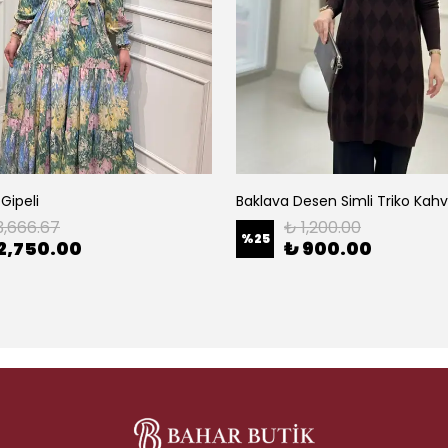
 Gipeli
Baklava Desen Simli Triko Kah
3,666.67
₺ 1,200.00
%
25
2,750.00
₺ 900.00