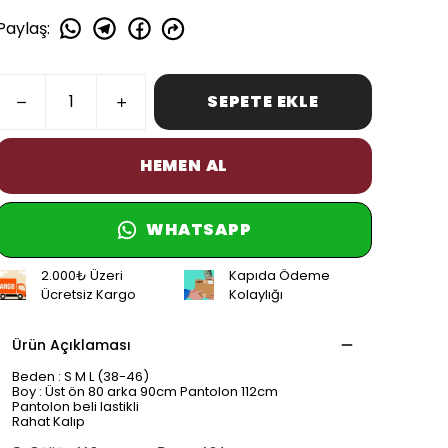
Paylaş
:
SEPETE EKLE
HEMEN AL
WHATSAPP
2.000₺ Üzeri
Kapıda Ödeme
Ücretsiz Kargo
Kolaylığı
Ürün Açıklaması
Beden : S M L (38-46)
Boy : Üst ön 80 arka 90cm Pantolon 112cm
Pantolon beli lastikli
Rahat Kalıp