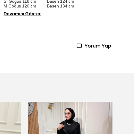
S Göğüs 118 cm Basen 124 cm
M Göğüs 120 cm Basen 134 cm
Devamını Göster
Yorum Yap