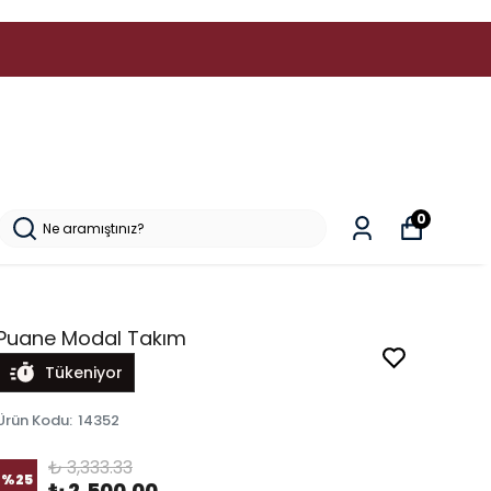
0
Puane Modal Takım
Tükeniyor
Ürün Kodu
:
14352
₺ 3,333.33
%
25
₺ 2,500.00