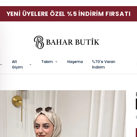
YENI ÜYELERE ÖZEL %5 İNDIRIM FIRSATI
Alt
Takım
Haşema
%70'e Varan
Giyim
İndirim