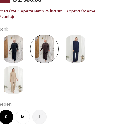
Yaza Özel Sepette Net %25 İndirim - Kapıda Ödeme
Avantajı
Renk
Beden
S
M
L