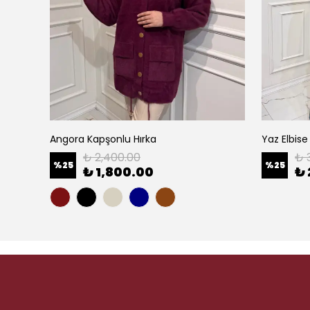
Angora Kapşonlu Hırka
Yaz Elbise
₺ 2,400.00
₺ 
%
25
%
25
₺ 1,800.00
₺ 