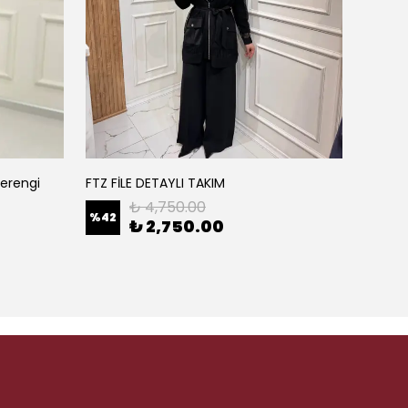
verengi
FTZ FİLE DETAYLI TAKIM
Batik 
₺ 4,750.00
%
42
%
25
₺ 2,750.00