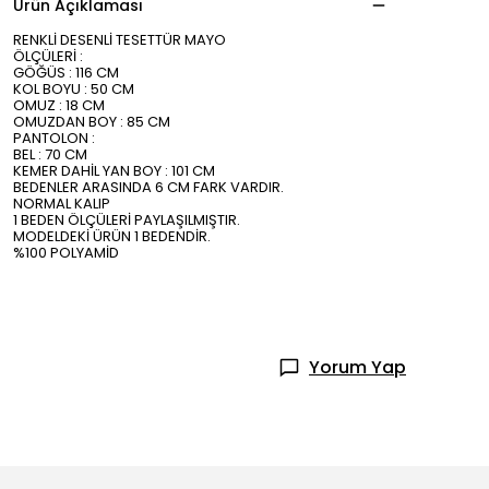
Ürün Açıklaması
RENKLİ DESENLİ TESETTÜR MAYO
ÖLÇÜLERİ :
GÖĞÜS : 116 CM
KOL BOYU : 50 CM
OMUZ : 18 CM
OMUZDAN BOY : 85 CM
PANTOLON :
BEL : 70 CM
KEMER DAHİL YAN BOY : 101 CM
BEDENLER ARASINDA 6 CM FARK VARDIR.
NORMAL KALIP
1 BEDEN ÖLÇÜLERİ PAYLAŞILMIŞTIR.
MODELDEKİ ÜRÜN 1 BEDENDİR.
%100 POLYAMİD
Yorum Yap