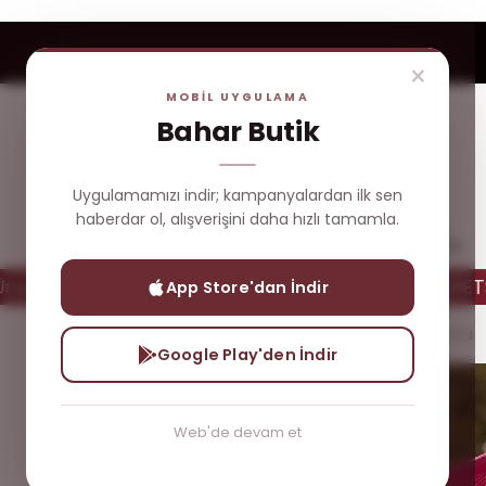
×
MOBİL UYGULAMA
Bahar Butik
Uygulamamızı indir; kampanyalardan ilk sen
haberdar ol, alışverişini daha hızlı tamamla.
Yeni
Çok
Üst
Dış
Gelenler
Satanlar
Giyim
Giyim
erde ÜCRETSİZ Kargo
Tüm Ürünlerde ÜCRETSİZ 
App Store'dan İndir
Yeni Gelenler
Renkli Desenli Tesettür Haşema
Google Play'den İndir
Web'de devam et