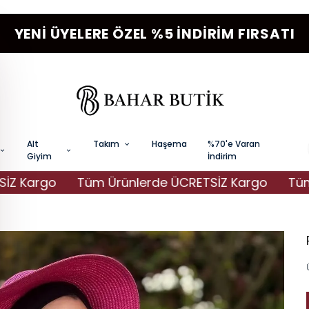
YENI ÜYELERE ÖZEL %5 İNDIRIM FIRSATI
Alt
Takım
Haşema
%70'e Varan
Giyim
İndirim
Kargo
Tüm Ürünlerde ÜCRETSİZ Kargo
Tüm Ür