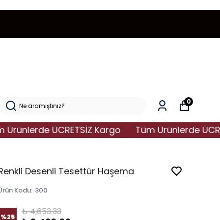
0
ünlerde ÜCRETSİZ Kargo
Tüm Ürünlerde ÜCRETSİ
Renkli Desenli Tesettür Haşema
Ürün Kodu
:
300
₺ 4,653.33
%
25