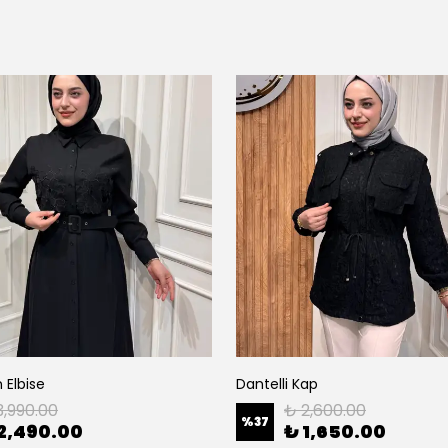
 Elbise
Dantelli Kap
3,990.00
₺ 2,600.00
%
37
2,490.00
₺ 1,650.00