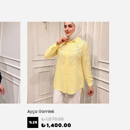
Ayça Gömlek
Etnik 
₺ 1,876.66
%
25
%
25
₺ 1,400.00