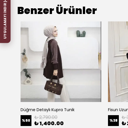
UYGULAMAYI İNDİR
Benzer Ürünler
Düğme Detaylı Kupra Tunik
Fisun Uzun
₺ 2,790.00
₺ 
%
50
%
38
₺ 1,400.00
₺ 