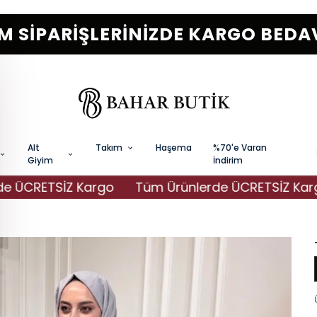
M SİPARİŞLERİNİZDE KARGO BEDA
Alt
Takım
Haşema
%70'e Varan
Giyim
İndirim
CRETSİZ Kargo
Tüm Ürünlerde ÜCRETSİZ Kargo