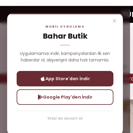
TÜ
×
MOBİL UYGULAMA
Bahar Butik
Uygulamamızı indir; kampanyalardan ilk sen
haberdar ol, alışverişini daha hızlı tamamla.
Yeni
Çok
Üst
Dış
Gelenler
Satanlar
Giyim
Giyim
üm Ürünlerde ÜCRETSİZ Kargo
Tüm Ürünlerde Ü
App Store'dan İndir
Dış Giyim
Taşlı Kap
Google Play'den İndir
Web'de devam et