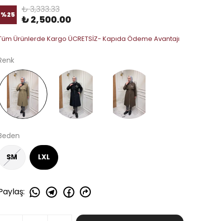
₺ 3,333.33
%
25
₺ 2,500.00
Tüm Ürünlerde Kargo ÜCRETSİZ- Kapıda Ödeme Avantajı
Renk
Beden
SM
LXL
Paylaş
: