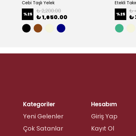
Cebi Taşlı Yelek
Etekli Tak
₺ 2,200.00
₺ 
%
25
%
25
₺ 1,650.00
₺ 
+1
Kategoriler
Hesabım
Yeni Gelenler
Giriş Yap
Çok Satanlar
Kayıt Ol