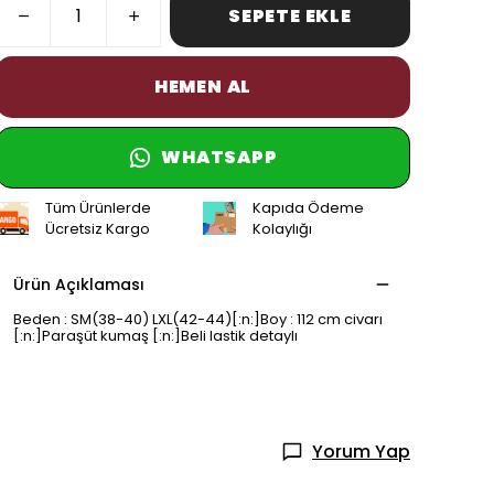
SEPETE EKLE
HEMEN AL
WHATSAPP
Tüm Ürünlerde
Kapıda Ödeme
Ücretsiz Kargo
Kolaylığı
Ürün Açıklaması
Beden : SM(38-40) LXL(42-44)[:n:]Boy : 112 cm civarı
[:n:]Paraşüt kumaş [:n:]Beli lastik detaylı
Yorum Yap