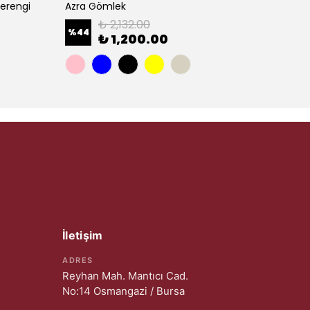
verengi
Azra Gömlek
Defne 
₺ 2,132.00
%
44
%
31
₺ 1,200.00
İletişim
ADRES
Reyhan Mah. Mantıcı Cad.
No:14 Osmangazi / Bursa