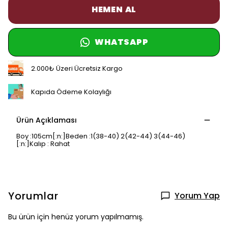
HEMEN AL
WHATSAPP
2.000₺ Üzeri Ücretsiz Kargo
Kapıda Ödeme Kolaylığı
Ürün Açıklaması
Boy :105cm[:n:]Beden :1(38-40) 2(42-44) 3(44-46)
[:n:]Kalıp : Rahat
Yorumlar
Yorum Yap
Bu ürün için henüz yorum yapılmamış.