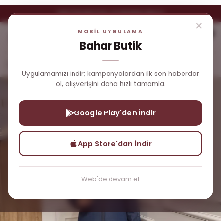
YENI ÜYELERE ÖZEL %5 İNDIRIM FIRSATI
×
MOBİL UYGULAMA
0
Bahar Butik
Dış Giyim
Uzun Kot Kap
Uygulamamızı indir; kampanyalardan ilk sen haberdar
ol, alışverişini daha hızlı tamamla.
Google Play'den İndir
App Store'dan İndir
Web'de devam et