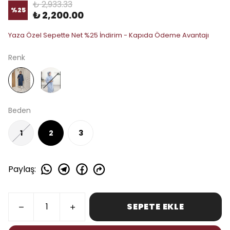
₺ 2,933.33
%
25
₺ 2,200.00
Yaza Özel Sepette Net %25 İndirim - Kapıda Ödeme Avantajı
Renk
Beden
1
2
3
Paylaş
:
SEPETE EKLE