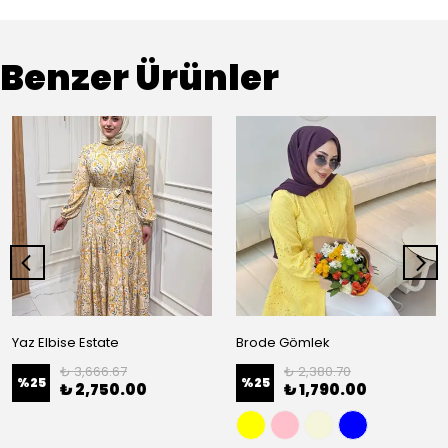
Benzer Ürünler
Yaz Elbise Estate
Brode Gömlek
₺ 3,666.67
₺ 2,380.70
%
25
%
25
₺ 2,750.00
₺ 1,790.00